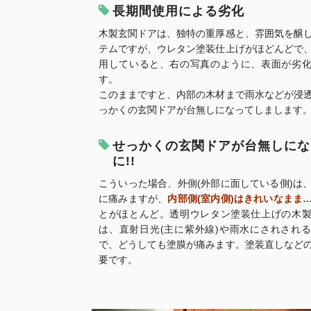
長期間使用による劣化
木製玄関ドアは、独特の重厚感と、雰囲気を醸
テムですが、ウレタン塗装仕上げがほどんどで
用していると、右の写真のように、表面が劣
す。
このままですと、内部の木材まで雨水などが浸
っかくの玄関ドアが台無しになってしまします
せっかくの玄関ドアが台無しにな
に!!
こういった場合、外側(外部に面している側)は
に痛みますが、
内部側(室内側)はきれいなまま
とがほとんど。透明ウレタン塗装仕上げの木
は、直射日光(主に紫外線)や雨水にされされ
で、どうしても塗膜が痛みます。塗装直しなど
要です。