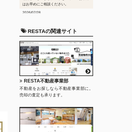
はお早めにご相談ください。
2026/07/28
施工実績
を更新しました。
2026/07/22
RESTAの関連サイト
工事受注状況
を更新しました。
2026/06/23
工事受注状況
を更新しました。
2026/06/23
施工実績
を更新しました。
2026/05/27
施工実績
を更新しました。
RESTA不動産事業部
不動産をお探しなら不動産事業部に。
売却の査定も承ります。