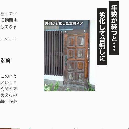
し出すアイ
、長期間使
化してきま
透して、せ
。
る前
、このよう
…
というこ
製玄関ドア
る状況なの
の施しが必