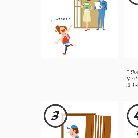
ご指
なっ
取り