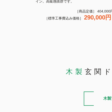
イン。高級感抜群です。
［商品定価］ 404,000
290,000
［標準工事費込み価格］
木製
玄関
木製