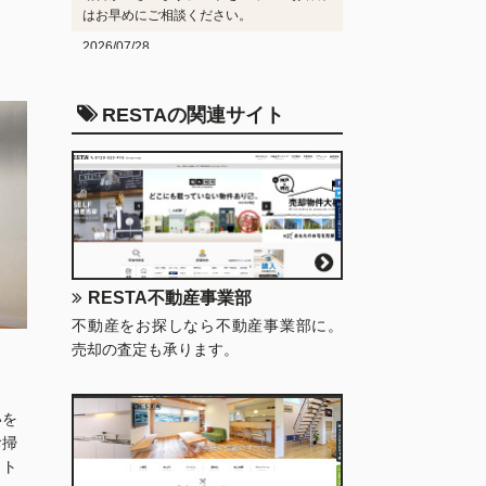
はお早めにご相談ください。
2026/07/28
施工実績
を更新しました。
2026/07/22
RESTAの関連サイト
工事受注状況
を更新しました。
2026/06/23
工事受注状況
を更新しました。
2026/06/23
施工実績
を更新しました。
2026/05/27
施工実績
を更新しました。
RESTA不動産事業部
不動産をお探しなら不動産事業部に。
売却の査定も承ります。
いを
お掃
ット