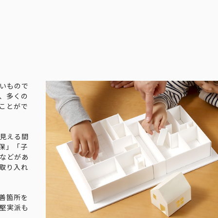
いもので
、多くの
ことがで
見える間
保」「子
などがあ
取り入れ
善箇所を
堅実派も