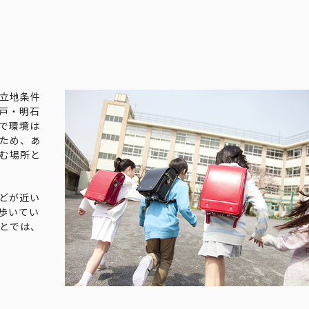
立地条件
戸・明石
で環境は
ため、あ
む場所と
どが近い
歩いてい
とでは、